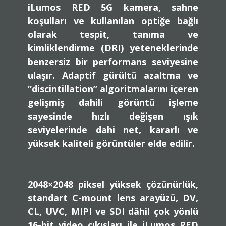
iLumos RED 5G kamera, sahne
koşulları ve kullanılan optiğe bağlı
olarak
tespit, tanıma ve
kimliklendirme (DRI)
yeteneklerinde
benzersiz bir performans seviyesine
ulaşır. Adaptif gürültü azaltma ve
“discintillation” algoritmalarını içeren
gelişmiş dahili görüntü işleme
sayesinde hızlı değişen ışık
seviyelerinde dahi net, kararlı ve
yüksek kaliteli görüntüler elde edilir.
2048×2048 piksel yüksek çözünürlük
,
standart
C-mount lens arayüzü
, DV,
CL, UVC, MIPI ve SDI dâhil çok yönlü
16-bit video çıkışları
ile iLumos RED